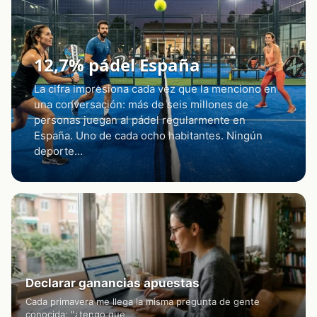
12,7% pádel España
La cifra impresiona cada vez que la menciono en
una conversación: más de seis millones de
personas juegan al pádel regularmente en
España. Uno de cada ocho habitantes. Ningún
deporte…
Declarar ganancias apuestas
Cada primavera me llega la misma pregunta de gente
conocida: "¿tengo que…