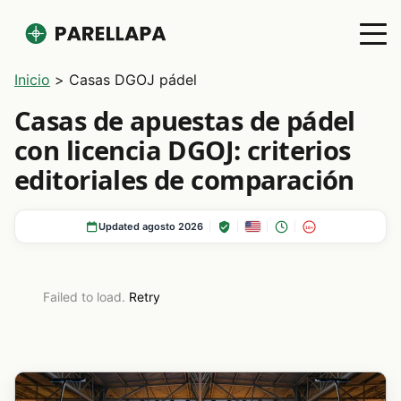
Inicio
>
Casas DGOJ pádel
Casas de apuestas de pádel
con licencia DGOJ: criterios
editoriales de comparación
Updated agosto 2026
18+
Failed to load.
Retry