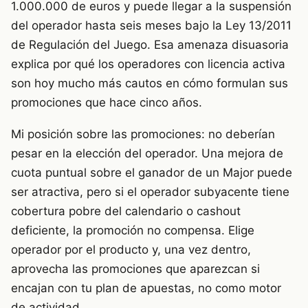
1.000.000 de euros y puede llegar a la suspensión
del operador hasta seis meses bajo la Ley 13/2011
de Regulación del Juego. Esa amenaza disuasoria
explica por qué los operadores con licencia activa
son hoy mucho más cautos en cómo formulan sus
promociones que hace cinco años.
Mi posición sobre las promociones: no deberían
pesar en la elección del operador. Una mejora de
cuota puntual sobre el ganador de un Major puede
ser atractiva, pero si el operador subyacente tiene
cobertura pobre del calendario o cashout
deficiente, la promoción no compensa. Elige
operador por el producto y, una vez dentro,
aprovecha las promociones que aparezcan si
encajan con tu plan de apuestas, no como motor
de actividad.