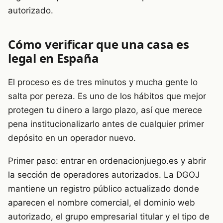
autorizado.
Cómo verificar que una casa es
legal en España
El proceso es de tres minutos y mucha gente lo
salta por pereza. Es uno de los hábitos que mejor
protegen tu dinero a largo plazo, así que merece
pena institucionalizarlo antes de cualquier primer
depósito en un operador nuevo.
Primer paso: entrar en ordenacionjuego.es y abrir
la sección de operadores autorizados. La DGOJ
mantiene un registro público actualizado donde
aparecen el nombre comercial, el dominio web
autorizado, el grupo empresarial titular y el tipo de