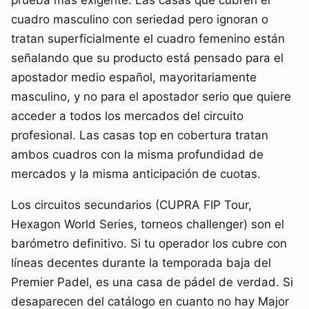
cuadro masculino con seriedad pero ignoran o
tratan superficialmente el cuadro femenino están
señalando que su producto está pensado para el
apostador medio español, mayoritariamente
masculino, y no para el apostador serio que quiere
acceder a todos los mercados del circuito
profesional. Las casas top en cobertura tratan
ambos cuadros con la misma profundidad de
mercados y la misma anticipación de cuotas.
Los circuitos secundarios (CUPRA FIP Tour,
Hexagon World Series, torneos challenger) son el
barómetro definitivo. Si tu operador los cubre con
líneas decentes durante la temporada baja del
Premier Padel, es una casa de pádel de verdad. Si
desaparecen del catálogo en cuanto no hay Major