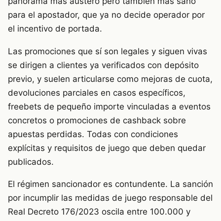
panorama más austero pero también más sano
para el apostador, que ya no decide operador por
el incentivo de portada.
Las promociones que sí son legales y siguen vivas
se dirigen a clientes ya verificados con depósito
previo, y suelen articularse como mejoras de cuota,
devoluciones parciales en casos específicos,
freebets de pequeño importe vinculadas a eventos
concretos o promociones de cashback sobre
apuestas perdidas. Todas con condiciones
explícitas y requisitos de juego que deben quedar
publicados.
El régimen sancionador es contundente. La sanción
por incumplir las medidas de juego responsable del
Real Decreto 176/2023 oscila entre 100.000 y