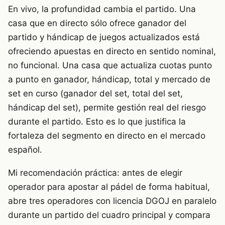
En vivo, la profundidad cambia el partido. Una
casa que en directo sólo ofrece ganador del
partido y hándicap de juegos actualizados está
ofreciendo apuestas en directo en sentido nominal,
no funcional. Una casa que actualiza cuotas punto
a punto en ganador, hándicap, total y mercado de
set en curso (ganador del set, total del set,
hándicap del set), permite gestión real del riesgo
durante el partido. Esto es lo que justifica la
fortaleza del segmento en directo en el mercado
español.
Mi recomendación práctica: antes de elegir
operador para apostar al pádel de forma habitual,
abre tres operadores con licencia DGOJ en paralelo
durante un partido del cuadro principal y compara