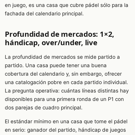
en juego, es una casa que cubre pádel sólo para la
fachada del calendario principal.
Profundidad de mercados: 1×2,
hándicap, over/under, live
La profundidad de mercados se mide partido a
partido. Una casa puede tener una buena
cobertura del calendario y, sin embargo, ofrecer
una catalogación pobre en cada partido individual.
La pregunta operativa: cuántas líneas distintas hay
disponibles para una primera ronda de un P1 con
dos parejas de cuadro principal.
El estándar mínimo en una casa que tome el pádel
en serio: ganador del partido, hándicap de juegos