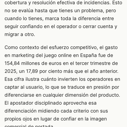
cobertura y resolución efectiva de incidencias. Esto
no se evalúa hasta que tienes un problema, pero
cuando lo tienes, marca toda la diferencia entre
seguir confiando en el operador o cerrar cuenta y
migrar a otro.
Como contexto del esfuerzo competitivo, el gasto
en marketing del juego online en España fue de
154,84 millones de euros en el tercer trimestre de
2025, un 17,89 por ciento más que el año anterior.
Esa cifra ilustra cuánto invierten los operadores en
captar al usuario, lo que se traduce en presión por
diferenciarse en cualquier dimensión del producto.
El apostador disciplinado aprovecha esa
diferenciación midiendo cada criterio con sus
propios ojos en lugar de confiar en la imagen
comercial de portada.