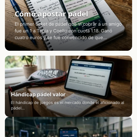
Cómo apostar pádel
El primer ticket de pádel que vi cobrar a un amigo
fue un 1 a Tapia y Coello con cuota 1.18. Ganó
cuatro euros y se fue convencido de que…
Hándicap pádel valor
El hándicap de juegos es el mercado donde el aficionado al
pádel…