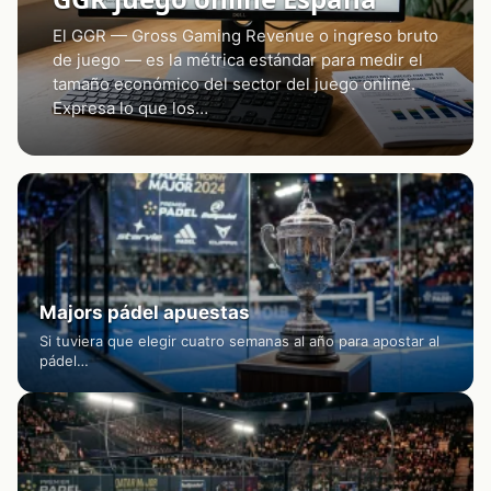
El GGR — Gross Gaming Revenue o ingreso bruto
de juego — es la métrica estándar para medir el
tamaño económico del sector del juego online.
Expresa lo que los…
Majors pádel apuestas
Si tuviera que elegir cuatro semanas al año para apostar al
pádel…