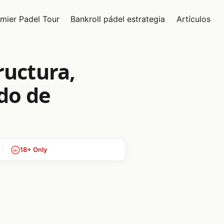
mier Padel Tour
Bankroll pádel estrategia
Artículos
ructura,
do de
18+ Only
18+