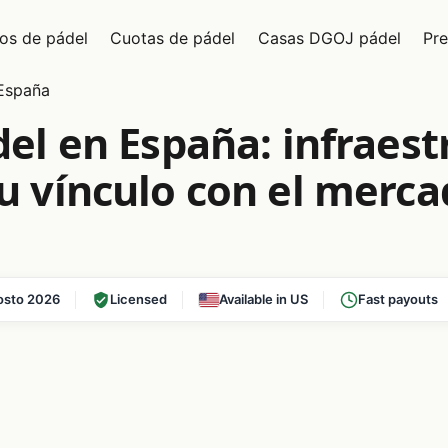
os de pádel
Cuotas de pádel
Casas DGOJ pádel
Pre
 España
del en España: infraest
u vínculo con el merca
osto 2026
Licensed
Available in US
Fast payouts