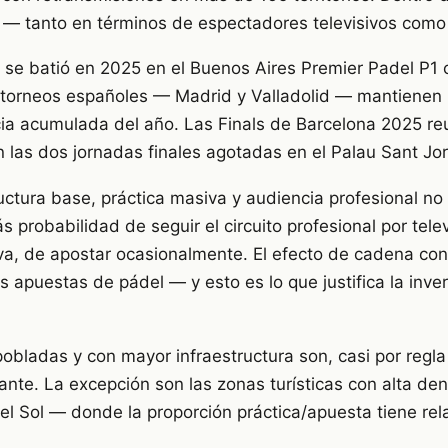
 — tanto en términos de espectadores televisivos como 
l se batió en 2025 en el Buenos Aires Premier Padel P1
s torneos españoles — Madrid y Valladolid — mantienen 
ncia acumulada del año. Las Finals de Barcelona 2025 r
 las dos jornadas finales agotadas en el Palau Sant Jor
ructura base, práctica masiva y audiencia profesional no
probabilidad de seguir el circuito profesional por televi
va, de apostar ocasionalmente. El efecto de cadena co
 apuestas de pádel — y esto es lo que justifica la inve
ladas y con mayor infraestructura son, casi por regla
nte. La excepción son las zonas turísticas con alta de
l Sol — donde la proporción práctica/apuesta tiene rela