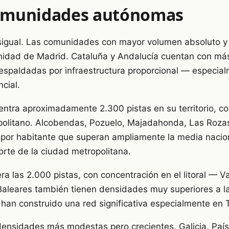
omunidades autónomas
desigual. Las comunidades con mayor volumen absoluto y 
nidad de Madrid. Cataluña y Andalucía cuentan con más
respaldadas por infraestructura proporcional — especia
ncial.
tra aproximadamente 2.300 pistas en su territorio, c
opolitano. Alcobendas, Pozuelo, Majadahonda, Las Rozas
s por habitante que superan ampliamente la media nacion
orte de la ciudad metropolitana.
 las 2.000 pistas, con concentración en el litoral — Va
Baleares también tienen densidades muy superiores a la
han construido una red significativa especialmente en T
a densidades más modestas pero crecientes. Galicia, Paí