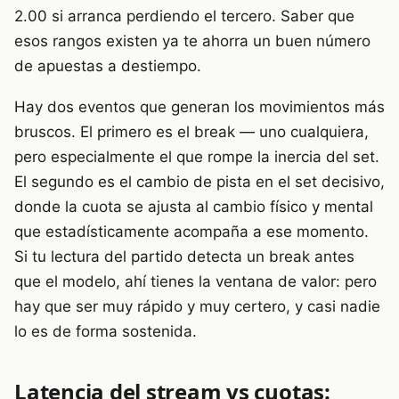
2.00 si arranca perdiendo el tercero. Saber que
esos rangos existen ya te ahorra un buen número
de apuestas a destiempo.
Hay dos eventos que generan los movimientos más
bruscos. El primero es el break — uno cualquiera,
pero especialmente el que rompe la inercia del set.
El segundo es el cambio de pista en el set decisivo,
donde la cuota se ajusta al cambio físico y mental
que estadísticamente acompaña a ese momento.
Si tu lectura del partido detecta un break antes
que el modelo, ahí tienes la ventana de valor: pero
hay que ser muy rápido y muy certero, y casi nadie
lo es de forma sostenida.
Latencia del stream vs cuotas: