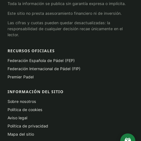
Toda la información se publica sin garantía expresa o implícita.
Este sitio no presta asesoramiento financiero ni de inversión.
Las cifras y cuotas pueden quedar desactualizadas: la
responsabilidad de cualquier decisión recae únicamente en el
lector.
RECURSOS OFICIALES
Federación Española de Pádel (FEP)
Federación Internacional de Pádel (FIP)
Premier Padel
INFORMACIÓN DEL SITIO
Sobre nosotros
Política de cookies
Aviso legal
Política de privacidad
Mapa del sitio