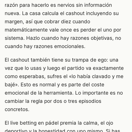
razón para hacerlo es nervios sin información
nueva. La casa calcula el cashout incluyendo su
margen, así que cobrar diez cuando
matemáticamente vale once es perder el uno por
sistema. Hazlo cuando hay razones objetivas, no
cuando hay razones emocionales.
El cashout también tiene su trampa de ego: una
vez que lo usas y luego el partido va exactamente
como esperabas, sufres el «lo había clavado y me
bajé». Esto es normal y es parte del coste
emocional de la herramienta. Lo importante es no
cambiar la regla por dos o tres episodios
concretos.
El live betting en pádel premia la calma, el ojo
deportivo y la honestidad con uno mismo. Si has