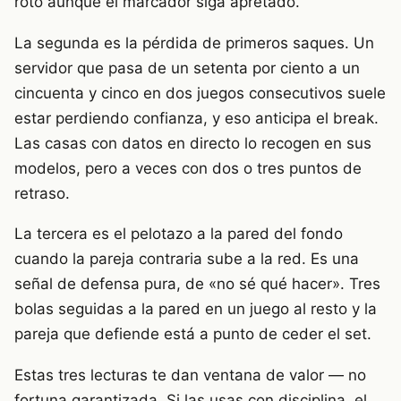
roto aunque el marcador siga apretado.
La segunda es la pérdida de primeros saques. Un
servidor que pasa de un setenta por ciento a un
cincuenta y cinco en dos juegos consecutivos suele
estar perdiendo confianza, y eso anticipa el break.
Las casas con datos en directo lo recogen en sus
modelos, pero a veces con dos o tres puntos de
retraso.
La tercera es el pelotazo a la pared del fondo
cuando la pareja contraria sube a la red. Es una
señal de defensa pura, de «no sé qué hacer». Tres
bolas seguidas a la pared en un juego al resto y la
pareja que defiende está a punto de ceder el set.
Estas tres lecturas te dan ventana de valor — no
fortuna garantizada. Si las usas con disciplina, el