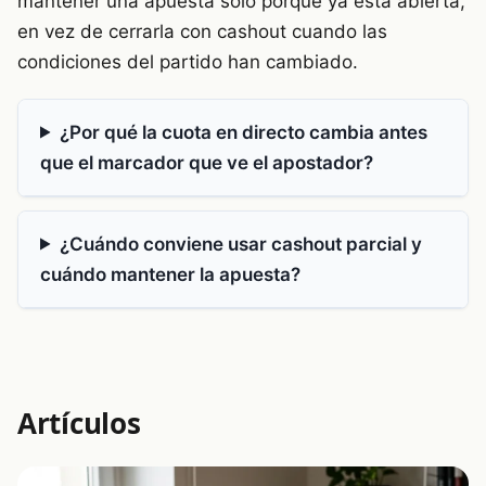
mantener una apuesta solo porque ya está abierta,
en vez de cerrarla con cashout cuando las
condiciones del partido han cambiado.
¿Por qué la cuota en directo cambia antes
que el marcador que ve el apostador?
¿Cuándo conviene usar cashout parcial y
cuándo mantener la apuesta?
Artículos