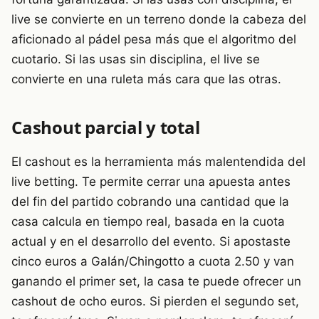
live se convierte en un terreno donde la cabeza del
aficionado al pádel pesa más que el algoritmo del
cuotario. Si las usas sin disciplina, el live se
convierte en una ruleta más cara que las otras.
Cashout parcial y total
El cashout es la herramienta más malentendida del
live betting. Te permite cerrar una apuesta antes
del fin del partido cobrando una cantidad que la
casa calcula en tiempo real, basada en la cuota
actual y en el desarrollo del evento. Si apostaste
cinco euros a Galán/Chingotto a cuota 2.50 y van
ganando el primer set, la casa te puede ofrecer un
cashout de ocho euros. Si pierden el segundo set,