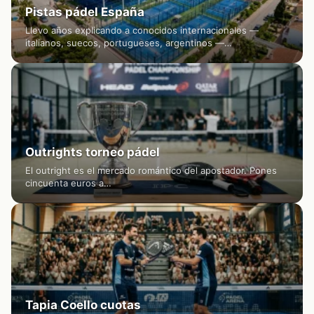
Pistas pádel España
Llevo años explicando a conocidos internacionales —
italianos, suecos, portugueses, argentinos —…
Outrights torneo pádel
El outright es el mercado romántico del apostador. Pones
cincuenta euros a…
Tapia Coello cuotas