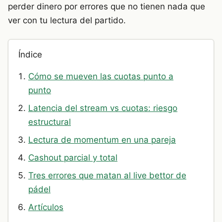
perder dinero por errores que no tienen nada que
ver con tu lectura del partido.
Índice
Cómo se mueven las cuotas punto a
punto
Latencia del stream vs cuotas: riesgo
estructural
Lectura de momentum en una pareja
Cashout parcial y total
Tres errores que matan al live bettor de
pádel
Artículos