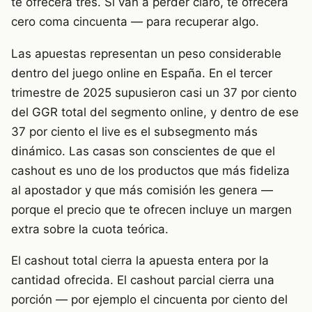
te ofrecerá tres. Si van a perder claro, te ofrecerá
cero coma cincuenta — para recuperar algo.
Las apuestas representan un peso considerable
dentro del juego online en España. En el tercer
trimestre de 2025 supusieron casi un 37 por ciento
del GGR total del segmento online, y dentro de ese
37 por ciento el live es el subsegmento más
dinámico. Las casas son conscientes de que el
cashout es uno de los productos que más fideliza
al apostador y que más comisión les genera —
porque el precio que te ofrecen incluye un margen
extra sobre la cuota teórica.
El cashout total cierra la apuesta entera por la
cantidad ofrecida. El cashout parcial cierra una
porción — por ejemplo el cincuenta por ciento del