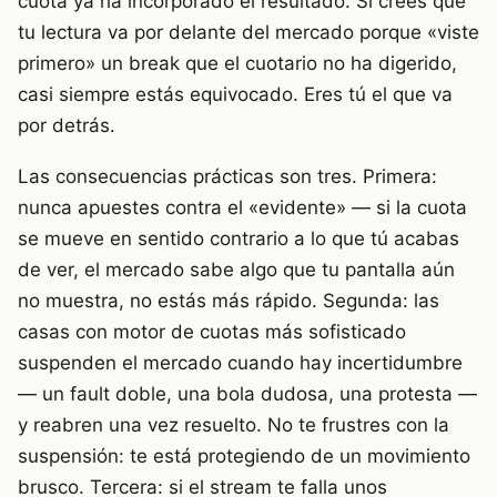
cuota ya ha incorporado el resultado. Si crees que
tu lectura va por delante del mercado porque «viste
primero» un break que el cuotario no ha digerido,
casi siempre estás equivocado. Eres tú el que va
por detrás.
Las consecuencias prácticas son tres. Primera:
nunca apuestes contra el «evidente» — si la cuota
se mueve en sentido contrario a lo que tú acabas
de ver, el mercado sabe algo que tu pantalla aún
no muestra, no estás más rápido. Segunda: las
casas con motor de cuotas más sofisticado
suspenden el mercado cuando hay incertidumbre
— un fault doble, una bola dudosa, una protesta —
y reabren una vez resuelto. No te frustres con la
suspensión: te está protegiendo de un movimiento
brusco. Tercera: si el stream te falla unos