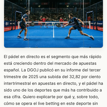
El pádel en directo es el segmento que más rápido
está creciendo dentro del mercado de apuestas
español. La DGOJ publicó en su informe del tercer
trimestre de 2025 una subida del 32,82 por ciento
intertrimestral en apuestas en directo, y el pádel ha
sido uno de los deportes que más ha contribuido a
esa cifra. Quiero explicarte por qué y, sobre todo,
cómo se opera el live betting en este deporte sin