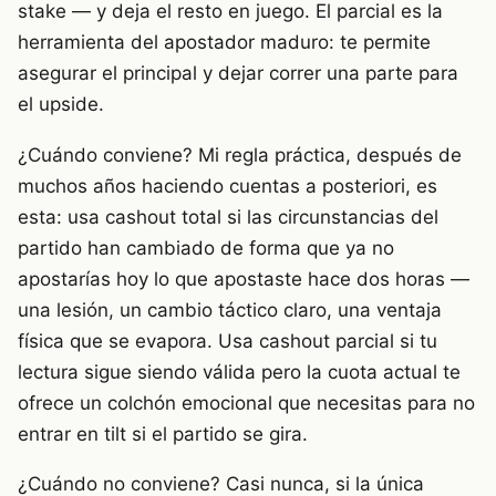
stake — y deja el resto en juego. El parcial es la
herramienta del apostador maduro: te permite
asegurar el principal y dejar correr una parte para
el upside.
¿Cuándo conviene? Mi regla práctica, después de
muchos años haciendo cuentas a posteriori, es
esta: usa cashout total si las circunstancias del
partido han cambiado de forma que ya no
apostarías hoy lo que apostaste hace dos horas —
una lesión, un cambio táctico claro, una ventaja
física que se evapora. Usa cashout parcial si tu
lectura sigue siendo válida pero la cuota actual te
ofrece un colchón emocional que necesitas para no
entrar en tilt si el partido se gira.
¿Cuándo no conviene? Casi nunca, si la única